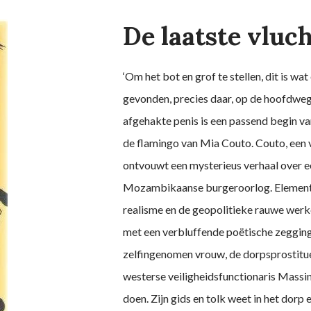
De laatste vluc
‘Om het bot en grof te stellen, dit is w
gevonden, precies daar, op de hoofdweg
afgehakte penis is een passend begin va
de flamingo van Mia Couto. Couto, een v
ontvouwt een mysterieus verhaal over e
Mozambikaanse burgeroorlog. Elementen 
realisme en de geopolitieke rauwe werke
met een verbluffende poëtische zegging
zelfingenomen vrouw, de dorpsprostituee
westerse veiligheidsfunctionaris Massi
doen. Zijn gids en tolk weet in het dor