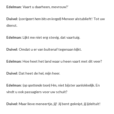
Edelman
: Vaart u daarheen, mevrouw?’
Duivel
: (
corrigeert hem bits en kregel
) Meneer alstublieft! Tot uw
dienst.
Edelman
: Lijkt me niet erg stevig, dat vaartuig.
Duivel
: Omdat u er van buitenaf tegenaan kijkt.
Edelman
: Hoe heet het land waar u heen vaart met dit veer?
Duivel
: Dat heet de hel, mijn heer.
Edelman
: (
op spottende toon
) Hm, niet bijster aanlokkelijk. En
vindt u ook passagiers voor uw schuit?
Duivel
: Maar lieve meneertje, jij! Jij bent geknipt, jij ijdeltuit!