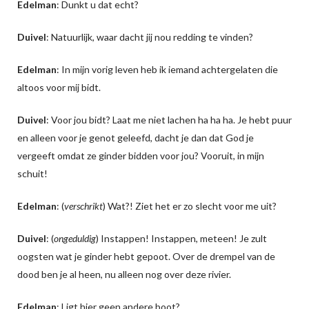
Edelman
: Dunkt u dat echt?
Duivel
: Natuurlijk, waar dacht jij nou redding te vinden?
Edelman
: In mijn vorig leven heb ik iemand achtergelaten die
altoos voor mij bidt.
Duivel
: Voor jou bidt? Laat me niet lachen ha ha ha. Je hebt puur
en alleen voor je genot geleefd, dacht je dan dat God je
vergeeft omdat ze ginder bidden voor jou? Vooruit, in mijn
schuit!
Edelman
: (
verschrikt
) Wat?! Ziet het er zo slecht voor me uit?
Duivel
: (
ongeduldig
) Instappen! Instappen, meteen! Je zult
oogsten wat je ginder hebt gepoot. Over de drempel van de
dood ben je al heen, nu alleen nog over deze rivier.
Edelman
: Ligt hier geen andere boot?