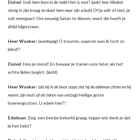
Duivel
: (
valt hem boos in de rede
) Het is wat? (
pakt heer Woeker
stevig in zijn kraag en duwt hem naar zijn schuit
) Of je wilt of niet, je
zult meegaan! Om eeuwig Satan te dienen, want die heeft je
altijd bijgestaan.
Heer Woeker
: (
wanhopig
) O treurnis, waarom was ik toch zo
blind?!
Duivel
: Hou je mond! En bewaar je tranen voor later, als het
echte lijden begint. (
lacht
)
Heer Woeker
: (
als hij in de boot stapt ziet hij de edelman zitten en hij
neemt zijn muts af als teken van ontzag
) Heilige grote
hoerengrutten, U edele hier?!
Edelman
: Zeg, een beetje beleefd graag, tegen wie denk je dat
je het hebt?