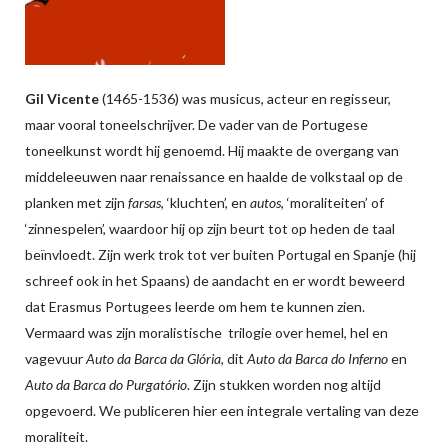
Gil Vicente
(1465-1536) was musicus, acteur en regisseur,
maar vooral toneelschrijver. De vader van de Portugese
toneelkunst wordt hij genoemd. Hij maakte de overgang van
middeleeuwen naar renaissance en haalde de volkstaal op de
planken met zijn
farsas
, ‘kluchten’, en
autos
, ‘moraliteiten’ of
‘zinnespelen’, waardoor hij op zijn beurt tot op heden de taal
beïnvloedt. Zijn werk trok tot ver buiten Portugal en Spanje (hij
schreef ook in het Spaans) de aandacht en er wordt beweerd
dat Erasmus Portugees leerde om hem te kunnen zien.
Vermaard was zijn moralistische trilogie over hemel, hel en
vagevuur
Auto da Barca da Glória
, dit
Auto da Barca do Inferno
en
Auto da Barca do Purgatório
. Zijn stukken worden nog altijd
opgevoerd. We publiceren hier een integrale vertaling van deze
moraliteit.