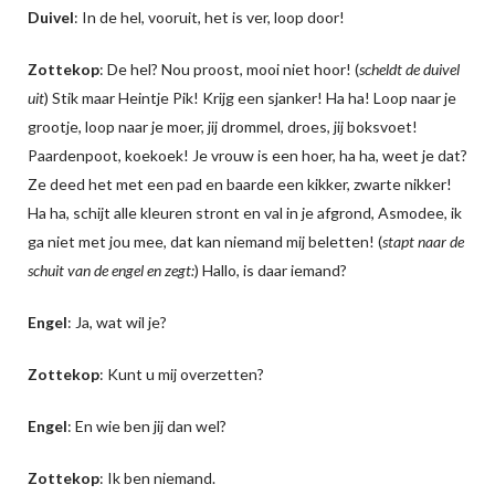
Duivel
: In de hel, vooruit, het is ver, loop door!
Zottekop
: De hel? Nou proost, mooi niet hoor! (
scheldt de duivel
uit
) Stik maar Heintje Pik! Krijg een sjanker! Ha ha! Loop naar je
grootje, loop naar je moer, jij drommel, droes, jij boksvoet!
Paardenpoot, koekoek! Je vrouw is een hoer, ha ha, weet je dat?
Ze deed het met een pad en baarde een kikker, zwarte nikker!
Ha ha, schijt alle kleuren stront en val in je afgrond, Asmodee, ik
ga niet met jou mee, dat kan niemand mij beletten! (
stapt naar de
schuit van de engel en zegt:
) Hallo, is daar iemand?
Engel
: Ja, wat wil je?
Zottekop
: Kunt u mij overzetten?
Engel
: En wie ben jij dan wel?
Zottekop
: Ik ben niemand.