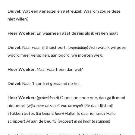
Duivel
: Wat een geneuzel en getreuzel! Waarom zou je deze
niet willen?
Heer Woeker
: En waarheen gaat de reis als ik vragen mag?
Duivel
: Naar waar jij thuishoort. (
ongeduldig
) Ach wat, ik wil geen
woord meer verspillen, aan boord, we moeten weg.
Heer Woeker
: Maar waarheen dan wel?
Duivel
: Naar ’t contrei genaamd de hel.
Heer Woeker
: (
gedecideerd
) O nee, nee nee nee, dan ga ik mooi
niet mee! (
wijst naar de schuit van de engel
) Die daar lijkt mij
stukken beter. (
hij loopt erheen
) Hallo! Is daar iemand? Hallo
schipper! Al aan de beurt? (
probeert in de boot te stappen
)