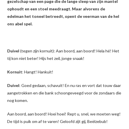
gezelschap van een page die de lange sleep van zijn mantel
ophoudt en een stoel meedraagt. Maar alvorens de
edelman het toneel betreedt, opent de veerman van de hel
ons abel spel.
Duivel
(tegen zijn kornuit): Aan boord, aan boord! Hela hé! Het
tij kon niet beter! Hijs het zeil, jonge snaak!
Kornuit
: Hangt! Hankuit!
Duivel
: Goed gedaan, schavuit! En nu ras en vort dat touw daar
aangetrokken en die bank schoongeveegd voor de zondaars die
nog komen.
Aan boord, aan boord! Hoei hoei! Rept u, snel, we moeten weg!
De tijd is puik om af te varen! Geloofd zijt gij, Beëlzebub!