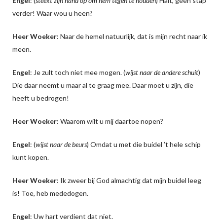
Engel
: (
steekt zijn hand op om hem tegen te houden
) Halt, geen stap
verder! Waar wou u heen?
Heer Woeker
: Naar de hemel natuurlijk, dat is mijn recht naar ik
meen.
Engel
: Je zult toch niet mee mogen. (
wijst naar de andere schuit
)
Die daar neemt u maar al te graag mee. Daar moet u zijn, die
heeft u bedrogen!
Heer Woeker
: Waarom wilt u mij daartoe nopen?
Engel
: (
wijst naar de beurs
) Omdat u met die buidel ’t hele schip
kunt kopen.
Heer Woeker
: Ik zweer bij God almachtig dat mijn buidel leeg
is! Toe, heb mededogen.
Engel
: Uw hart verdient dat niet.