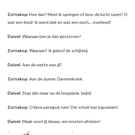
Zottekop
: Hoe dan? Moet ik springen of door de lucht razen? O
wat een leed! Ik werd ziek en wat een pech… overleed!
Duivel
: Waaraan ben je dan gestorven?
Zottekop
: Waaraan? Ik geloof de schijterij.
Duivel
: Aan de watte was jij?
Zottekop
: Aan de dunne. Darmenkrank.
Duivel
: Stap dan maar op de loopplank. (
wijst
)
Zottekop
: O lieve peregod, nee! Die schuit kan kapseizen!
Duivel
: Maak voort jij dwaas, we moeten afreizen!