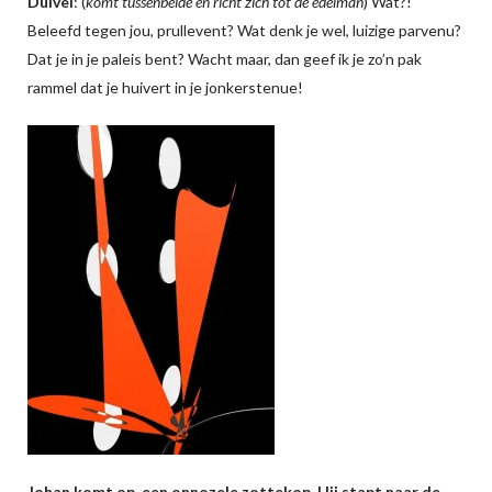
Duivel
: (
komt tussenbeide en richt zich tot de edelman
) Wat?!
Beleefd tegen jou, prullevent? Wat denk je wel, luizige parvenu?
Dat je in je paleis bent? Wacht maar, dan geef ik je zo’n pak
rammel dat je huivert in je jonkerstenue!
Johan komt op, een onnozele zottekop. Hij stapt naar de