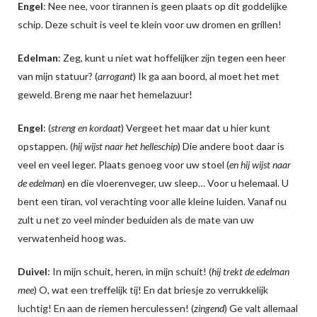
Engel
: Nee nee, voor tirannen is geen plaats op dit goddelijke
schip. Deze schuit is veel te klein voor uw dromen en grillen!
Edelman
: Zeg, kunt u niet wat hoffelijker zijn tegen een heer
van mijn statuur? (
arrogant
) Ik ga aan boord, al moet het met
geweld. Breng me naar het hemelazuur!
Engel
: (
streng en kordaat
) Vergeet het maar dat u hier kunt
opstappen. (
hij wijst naar het helleschip
) Die andere boot daar is
veel en veel leger. Plaats genoeg voor uw stoel (
en hij wijst naar
de edelman
) en die vloerenveger, uw sleep… Voor u helemaal. U
bent een tiran, vol verachting voor alle kleine luiden. Vanaf nu
zult u net zo veel minder beduiden als de mate van uw
verwatenheid hoog was.
Duivel
: In mijn schuit, heren, in mijn schuit! (
hij trekt de edelman
mee
) O, wat een treffelijk tij! En dat briesje zo verrukkelijk
luchtig! En aan de riemen herculessen! (
zingend
) Ge valt allemaal