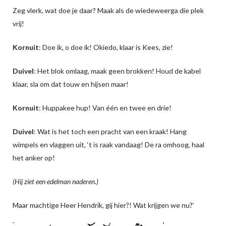
Zeg vlerk, wat doe je daar? Maak als de wiedeweerga die plek
vrij!
Kornuit
: Doe ik, o doe ik! Okiedo, klaar is Kees, zie!
Duivel
: Het blok omlaag, maak geen brokken! Houd de kabel
klaar, sla om dat touw en hijsen maar!
Kornuit
: Huppakee hup! Van één en twee en drie!
Duivel
: Wat is het toch een pracht van een kraak! Hang
wimpels en vlaggen uit, ‘t is raak vandaag! De ra omhoog, haal
het anker op!
(Hij ziet een edelman naderen.)
Maar machtige Heer Hendrik, gij hier?! Wat krijgen we nu?’