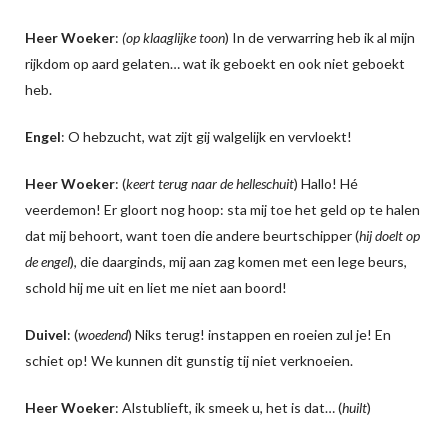
Heer Woeker
:
(op klaaglijke toon
) In de verwarring heb ik al mijn
rijkdom op aard gelaten… wat ik geboekt en ook niet geboekt
heb.
Engel
: O hebzucht, wat zijt gij walgelijk en vervloekt!
Heer Woeker
: (
keert terug naar de helleschuit
) Hallo! Hé
veerdemon! Er gloort nog hoop: sta mij toe het geld op te halen
dat mij behoort, want toen die andere beurtschipper (
hij doelt op
de engel
), die daarginds, mij aan zag komen met een lege beurs,
schold hij me uit en liet me niet aan boord!
Duivel
: (
woedend
) Niks terug! instappen en roeien zul je! En
schiet op! We kunnen dit gunstig tij niet verknoeien.
Heer Woeker
: Alstublieft, ik smeek u, het is dat… (
huilt
)