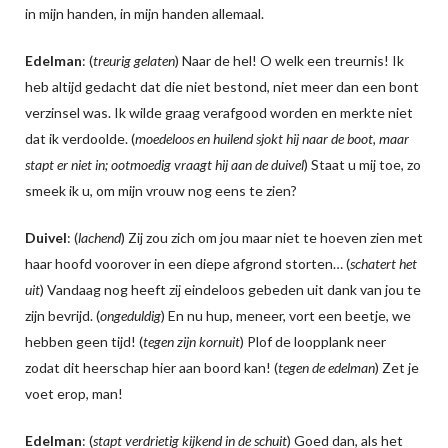
in mijn handen, in mijn handen allemaal.
Edelman
: (
treurig gelaten
) Naar de hel! O welk een treurnis! Ik
heb altijd gedacht dat die niet bestond, niet meer dan een bont
verzinsel was. Ik wilde graag verafgood worden en merkte niet
dat ik verdoolde. (
moedeloos en huilend sjokt hij naar de boot, maar
stapt er niet in; ootmoedig vraagt hij aan de duivel
) Staat u mij toe, zo
smeek ik u, om mijn vrouw nog eens te zien?
Duivel
: (
lachend
) Zij zou zich om jou maar niet te hoeven zien met
haar hoofd voorover in een diepe afgrond storten… (
schatert het
uit
) Vandaag nog heeft zij eindeloos gebeden uit dank van jou te
zijn bevrijd. (
ongeduldig
) En nu hup, meneer, vort een beetje, we
hebben geen tijd! (
tegen zijn kornuit
) Plof de loopplank neer
zodat dit heerschap hier aan boord kan! (
tegen de edelman
) Zet je
voet erop, man!
Edelman
: (
stapt verdrietig kijkend in de schuit
) Goed dan, als het