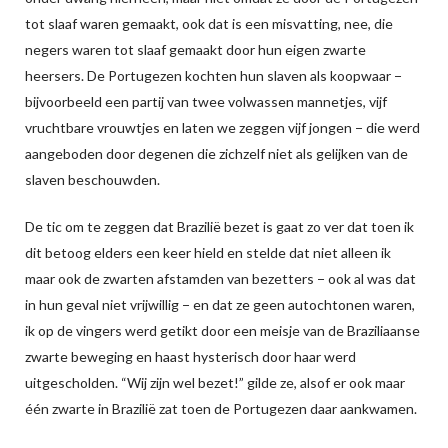
tot slaaf waren gemaakt, ook dat is een misvatting, nee, die
negers waren tot slaaf gemaakt door hun eigen zwarte
heersers. De Portugezen kochten hun slaven als koopwaar −
bijvoorbeeld een partij van twee volwassen mannetjes, vijf
vruchtbare vrouwtjes en laten we zeggen vijf jongen − die werd
aangeboden door degenen die zichzelf niet als gelijken van de
slaven beschouwden.
De tic om te zeggen dat Brazilië bezet is gaat zo ver dat toen ik
dit betoog elders een keer hield en stelde dat niet alleen ik
maar ook de zwarten afstamden van bezetters − ook al was dat
in hun geval niet vrijwillig − en dat ze geen autochtonen waren,
ik op de vingers werd getikt door een meisje van de Braziliaanse
zwarte beweging en haast hysterisch door haar werd
uitgescholden. “Wij zijn wel bezet!” gilde ze, alsof er ook maar
één zwarte in Brazilië zat toen de Portugezen daar aankwamen.