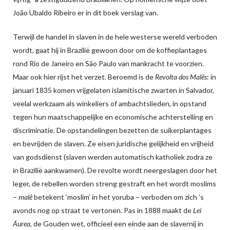
João Ubaldo Ribeiro er in dit boek verslag van.
Terwijl de handel in slaven in de hele westerse wereld verboden
wordt, gaat hij in Brazilië gewoon door om de koffieplantages
rond Rio de Janeiro en São Paulo van mankracht te voorzien.
Maar ook hier rijst het verzet. Beroemd is de
Revolta dos Malês
: in
januari 1835 komen vrijgelaten islamitische zwarten in Salvador,
veelal werkzaam als winkeliers of ambachtslieden, in opstand
tegen hun maatschappelijke en economische achterstelling en
discriminatie. De opstandelingen bezetten de suikerplantages
en bevrijden de slaven. Ze eisen juridische gelijkheid en vrijheid
van godsdienst (slaven werden automatisch katholiek zodra ze
in Brazilië aankwamen). De revolte wordt neergeslagen door het
leger, de rebellen worden streng gestraft en het wordt moslims
−
malê
betekent ‘moslim’ in het yoruba − verboden om zich ’s
avonds nog op straat te vertonen. Pas in 1888 maakt de
Lei
Áurea
, de Gouden wet, officieel een einde aan de slavernij in