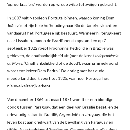
‘oproerkraaiers’ worden op wrede wijze tot zwijgen gebracht.
In 1807 valt Napoleon Portugal binnen, waarop koning Dom
João vi met zijn hele hofhouding naar Rio de Janeiro vlucht en
vandaaruit het Portugese rijk bestuurt. Wanneer hij terugkeert
naar Lissabon, komen de Brazilianen in opstand en op 7
september 1822 roept kroonprins Pedro, die in Brazilië was
gebleven, de onafhankelijkheid uit (met de kreet
Independência
ou Morte
, ‘Onafhankelijkheid of de dood’), waarna hij gekroond
wordt tot keizer Dom Pedro i. De oorlog met het oude
moederland duurt voort tot 1825, wanneer Portugal het
nieuwe keizerrijk erkent.
Van december 1864 tot maart 1871 woedt er een bloedige
oorlog tussen Paraguay, dat een deel van Brazilië bezet, en de
drievoudige alliantie Brazilië, Argentinië en Uruguay, die het
leven kost aan driekwart van de bevolking van Paraguay en
vijftig- à zestigduizend Brazilianen. Op homerische wijze doet