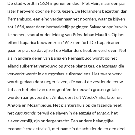
De stad wordt in 1624 ingenomen door Piet Hein, maar een jaar
later heroverd door de Portugezen. De Hollanders bezetten dan
Pernambuco, een eind verder naar het noorden, waar ze blijven
tot 1654, maar doen herhaaldelijk pogingen Salvador opnieuw in
te nemen, vooral onder leiding van Prins Johan Maurits. Op het
eiland Itaparica bouwen ze in 1647 een fort. De Itaparicanen
gaan er prat op dat zij zelf de Hollanders hebben verdreven. Net
als in andere delen van Bahia en Pernambuco wordt op het
eiland suikerriet verbouwd op grote plantages, de
fazendas
, die
verwerkt wordt in de
engenhos
, suikermolens. Het zware werk
wordt gedaan door negerslaven, die vanaf de zestiende eeuw
tot aan het eind van de negentiende eeuw in groten getale
worden aangevoerd uit Afrika, eerst uit West-Afrika, later uit
Angola en Mozambique. Het plantershuis op de fazenda heet
het
casa-grande
, terwijl de slaven in de
senzala
of
sanzala
, het
slavenverblijf, zijn ondergebracht. Een andere belangrijke
economische activiteit, met name in de achttiende en een deel