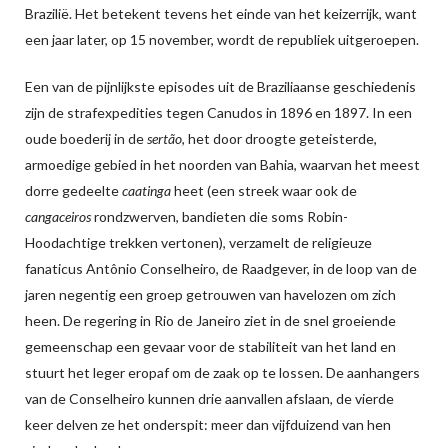
Brazilië. Het betekent tevens het einde van het keizerrijk, want
een jaar later, op 15 november, wordt de republiek uitgeroepen.
Een van de pijnlijkste episodes uit de Braziliaanse geschiedenis
zijn de strafexpedities tegen Canudos in 1896 en 1897. In een
oude boederij in de
sertão
, het door droogte geteisterde,
armoedige gebied in het noorden van Bahia, waarvan het meest
dorre gedeelte
caatinga
heet (een streek waar ook de
cangaceiros
rondzwerven, bandieten die soms Robin-
Hoodachtige trekken vertonen), verzamelt de religieuze
fanaticus Antônio Conselheiro, de Raadgever, in de loop van de
jaren negentig een groep getrouwen van havelozen om zich
heen. De regering in Rio de Janeiro ziet in de snel groeiende
gemeenschap een gevaar voor de stabiliteit van het land en
stuurt het leger eropaf om de zaak op te lossen. De aanhangers
van de Conselheiro kunnen drie aanvallen afslaan, de vierde
keer delven ze het onderspit: meer dan vijfduizend van hen