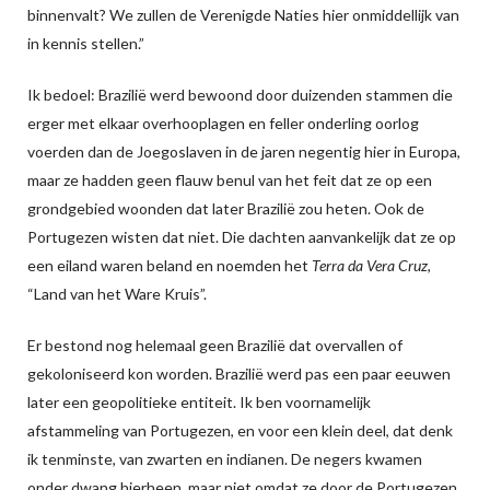
binnenvalt? We zullen de Verenigde Naties hier onmiddellijk van
in kennis stellen.”
Ik bedoel: Brazilië werd bewoond door duizenden stammen die
erger met elkaar overhooplagen en feller onderling oorlog
voerden dan de Joegoslaven in de jaren negentig hier in Europa,
maar ze hadden geen flauw benul van het feit dat ze op een
grondgebied woonden dat later Brazilië zou heten. Ook de
Portugezen wisten dat niet. Die dachten aanvankelijk dat ze op
een eiland waren beland en noemden het
Terra da Vera Cruz
,
“Land van het Ware Kruis”.
Er bestond nog helemaal geen Brazilië dat overvallen of
gekoloniseerd kon worden. Brazilië werd pas een paar eeuwen
later een geopolitieke entiteit. Ik ben voornamelijk
afstammeling van Portugezen, en voor een klein deel, dat denk
ik tenminste, van zwarten en indianen. De negers kwamen
onder dwang hierheen, maar niet omdat ze door de Portugezen