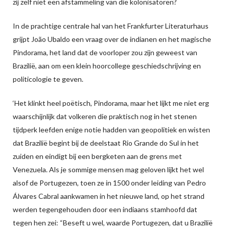
zij zelf niet een afstammeling van die kolonisatoren?
In de prachtige centrale hal van het Frankfurter Literaturhaus
grijpt João Ubaldo een vraag over de indianen en het magische
Pindorama, het land dat de voorloper zou zijn geweest van
Brazilië, aan om een klein hoorcollege geschiedschrijving en
politicologie te geven.
‘Het klinkt heel poëtisch, Pindorama, maar het lijkt me niet erg
waarschijnlijk dat volkeren die praktisch nog in het stenen
tijdperk leefden enige notie hadden van geopolitiek en wisten
dat Brazilië begint bij de deelstaat Rio Grande do Sul in het
zuiden en eindigt bij een bergketen aan de grens met
Venezuela. Als je sommige mensen mag geloven lijkt het wel
alsof de Portugezen, toen ze in 1500 onder leiding van Pedro
Álvares Cabral aankwamen in het nieuwe land, op het strand
werden tegengehouden door een indiaans stamhoofd dat
tegen hen zei: “Beseft u wel, waarde Portugezen, dat u Brazilië