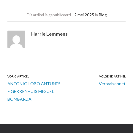
Posted
Categories
Dit artikel is gepubliceerd
12 mei 2025
in
Blog
on
Harrie Lemmens
Post
VORIG ARTIKEL
VOLGEND ARTIKEL
navigation
ANTÓNIO LOBO ANTUNES
Vertaalsonnet
– GEKKENHUIS MIGUEL
BOMBARDA