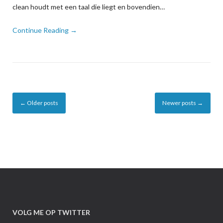
clean houdt met een taal die liegt en bovendien…
Continue Reading →
Posts
←
Older posts
Newer posts
→
navigation
VOLG ME OP TWITTER